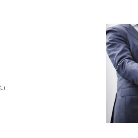
）
せん）