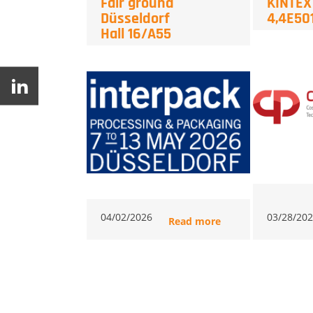
Fair ground
KINTEX 
Düsseldorf
4,4E5
Hall 16/A55
04/02/2026
03/28/20
Read more